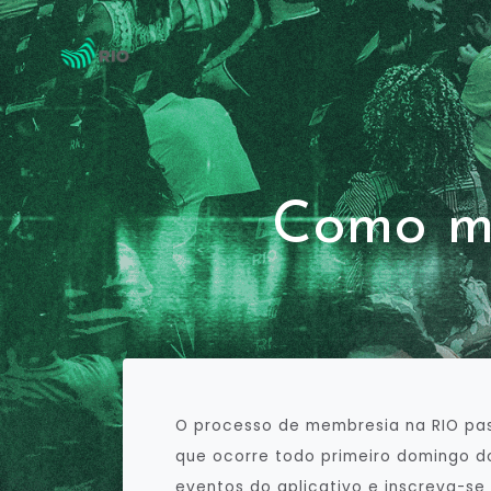
Como m
O processo de membresia na RIO pas
que ocorre todo primeiro domingo d
eventos do aplicativo e inscreva-se