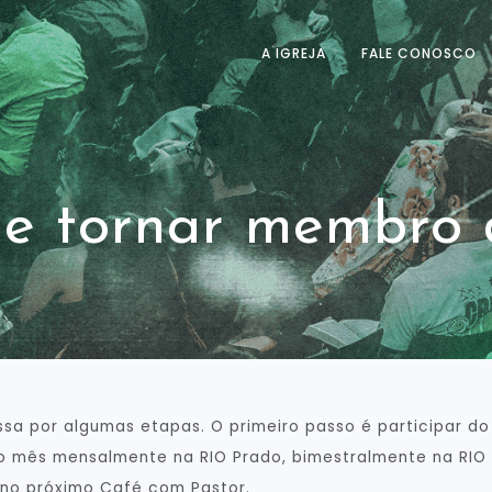
A IGREJA
FALE CONOSCO
e tornar membro 
sa por algumas etapas. O primeiro passo é participar do
o mês mensalmente na RIO Prado, bimestralmente na RIO A
 no próximo Café com Pastor.