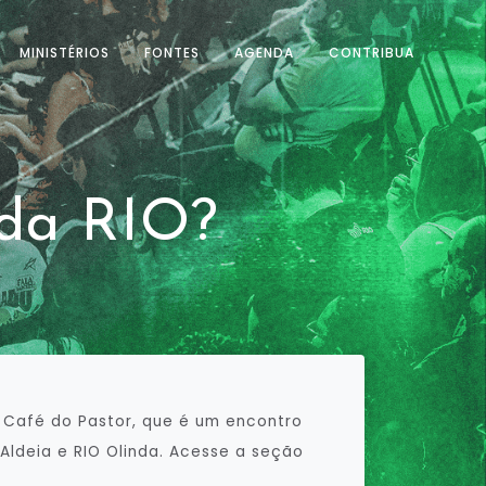
MINISTÉRIOS
FONTES
AGENDA
CONTRIBUA
da RIO?
 Café do Pastor, que é um encontro
ldeia e RIO Olinda. Acesse a seção